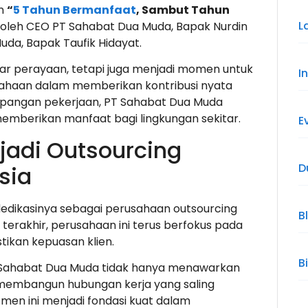
an
“
5 Tahun Bermanfaat
, Sambut Tahun
L
iri oleh CEO PT Sahabat Dua Muda, Bapak Nurdin
uda, Bapak Taufik Hidayat.
ar perayaan, tetapi juga menjadi momen untuk
I
sahaan dalam memberikan kontribusi nyata
apangan pekerjaan, PT Sahabat Dua Muda
mberikan manfaat bagi lingkungan sekitar.
E
adi Outsourcing
D
sia
edikasinya sebagai perusahaan outsourcing
B
 terakhir, perusahaan ini terus berfokus pada
tikan kepuasan klien.
B
 Sahabat Dua Muda tidak hanya menawarkan
ga membangun hubungan kerja yang saling
men ini menjadi fondasi kuat dalam