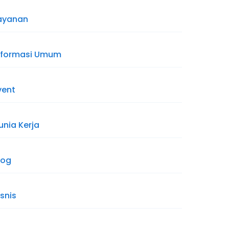
ayanan
nformasi Umum
vent
unia Kerja
log
isnis