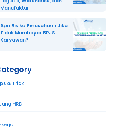
Logistik, Warehouse, dan
Manufaktur
Apa Risiko Perusahaan Jika
Tidak Membayar BPJS
Karyawan?
Category
ips & Trick
uang HRD
ekerja