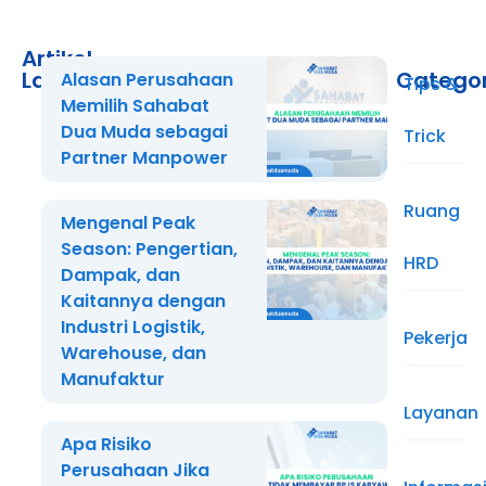
Artikel
Lainnya
Catego
Alasan Perusahaan
Tips &
Memilih Sahabat
Dua Muda sebagai
Trick
Partner Manpower
Ruang
Mengenal Peak
Season: Pengertian,
HRD
Dampak, dan
Kaitannya dengan
Industri Logistik,
Pekerja
Warehouse, dan
Manufaktur
Layanan
Apa Risiko
Perusahaan Jika