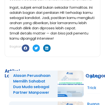
Ingat, subjek email bukan sekadar formalitas. Ini
adalah bagian dari penilaian HR terhadap kamu
sebagai kandidat. Jadi, pastikan kamu mengikuti
arahan yang diberikan, biar lamaranmu lebih
mudah dilirik dan diproses lebih cepat.
Small details matter — dan bisa jadi penentu
kamu dipanggil interview!
Bagikan
Artikel
Lainnya
Catego
Alasan Perusahaan
Tips &
Memilih Sahabat
Dua Muda sebagai
Trick
Partner Manpower
Ruang