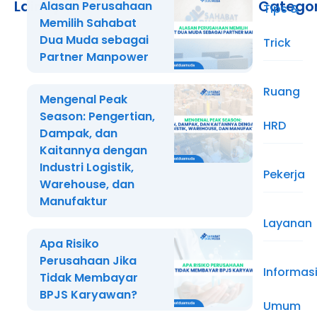
Lainnya
Catego
Alasan Perusahaan
Tips &
Memilih Sahabat
Dua Muda sebagai
Trick
Partner Manpower
Ruang
Mengenal Peak
Season: Pengertian,
HRD
Dampak, dan
Kaitannya dengan
Industri Logistik,
Pekerja
Warehouse, dan
Manufaktur
Layanan
Apa Risiko
Perusahaan Jika
Informas
Tidak Membayar
BPJS Karyawan?
Umum