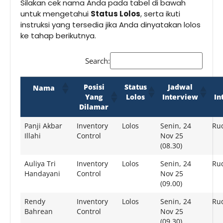
Silakan cek nama Anda pada tabel di bawah
untuk mengetahui
Status Lolos
, serta ikuti
instruksi yang tersedia jika Anda dinyatakan lolos
ke tahap berikutnya.
Search:
Posisi
Status
Jadwal
Nama
Yang
Lolos
Interview
In
Dilamar
Panji Akbar
Inventory
Lolos
Senin, 24
Rud
Illahi
Control
Nov 25
(08.30)
Auliya Tri
Inventory
Lolos
Senin, 24
Rud
Handayani
Control
Nov 25
(09.00)
Rendy
Inventory
Lolos
Senin, 24
Rud
Bahrean
Control
Nov 25
(09.30)