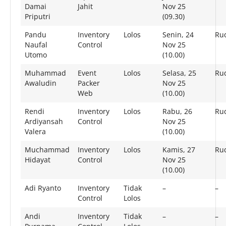
Damai
Jahit
Nov 25
Priputri
(09.30)
Pandu
Inventory
Lolos
Senin, 24
Rud
Naufal
Control
Nov 25
Utomo
(10.00)
Muhammad
Event
Lolos
Selasa, 25
Rud
Awaludin
Packer
Nov 25
Web
(10.00)
Rendi
Inventory
Lolos
Rabu, 26
Rud
Ardiyansah
Control
Nov 25
Valera
(10.00)
Muchammad
Inventory
Lolos
Kamis, 27
Rud
Hidayat
Control
Nov 25
(10.00)
Adi Ryanto
Inventory
Tidak
–
–
Control
Lolos
Andi
Inventory
Tidak
–
–