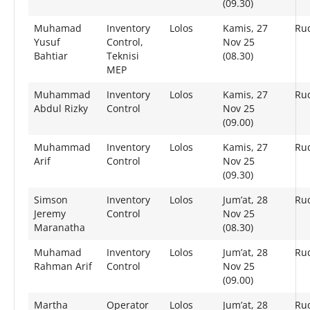
(09.30)
Muhamad
Inventory
Lolos
Kamis, 27
Rud
Yusuf
Control,
Nov 25
Bahtiar
Teknisi
(08.30)
MEP
Muhammad
Inventory
Lolos
Kamis, 27
Rud
Abdul Rizky
Control
Nov 25
(09.00)
Muhammad
Inventory
Lolos
Kamis, 27
Rud
Arif
Control
Nov 25
(09.30)
Simson
Inventory
Lolos
Jum’at, 28
Rud
Jeremy
Control
Nov 25
Maranatha
(08.30)
Muhamad
Inventory
Lolos
Jum’at, 28
Rud
Rahman Arif
Control
Nov 25
(09.00)
Martha
Operator
Lolos
Jum’at, 28
Rud