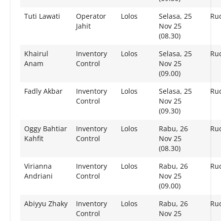
Tuti Lawati
Operator
Lolos
Selasa, 25
Rud
Jahit
Nov 25
(08.30)
Khairul
Inventory
Lolos
Selasa, 25
Rud
Anam
Control
Nov 25
(09.00)
Fadly Akbar
Inventory
Lolos
Selasa, 25
Rud
Control
Nov 25
(09.30)
Oggy Bahtiar
Inventory
Lolos
Rabu, 26
Rud
Kahfit
Control
Nov 25
(08.30)
Virianna
Inventory
Lolos
Rabu, 26
Rud
Andriani
Control
Nov 25
(09.00)
Abiyyu Zhaky
Inventory
Lolos
Rabu, 26
Rud
Control
Nov 25