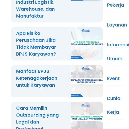
Industri Logistik,
Pekerja
Warehouse, dan
Manufaktur
Layanan
Apa Risiko
Perusahaan Jika
Informas
Tidak Membayar
BPJS Karyawan?
Umum
Manfaat BPJS
Ketenagakerjaan
Event
untuk Karyawan
Dunia
Cara Memilih
Kerja
Outsourcing yang
Legal dan
Profesional