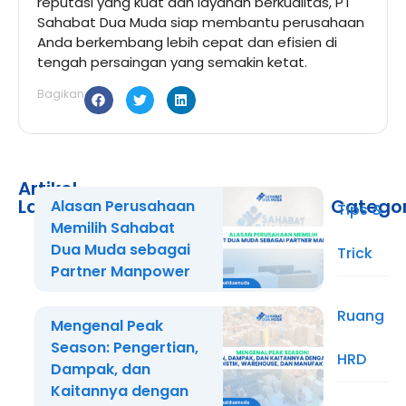
reputasi yang kuat dan layanan berkualitas, PT
Sahabat Dua Muda siap membantu perusahaan
Anda berkembang lebih cepat dan efisien di
tengah persaingan yang semakin ketat.
Bagikan
Artikel
Lainnya
Catego
Alasan Perusahaan
Tips &
Memilih Sahabat
Dua Muda sebagai
Trick
Partner Manpower
Ruang
Mengenal Peak
Season: Pengertian,
HRD
Dampak, dan
Kaitannya dengan