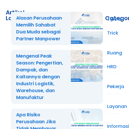
Artikel
Lainnya
Catego
Alasan Perusahaan
Tips &
Memilih Sahabat
Dua Muda sebagai
Trick
Partner Manpower
Ruang
Mengenal Peak
Season: Pengertian,
HRD
Dampak, dan
Kaitannya dengan
Industri Logistik,
Pekerja
Warehouse, dan
Manufaktur
Layanan
Apa Risiko
Perusahaan Jika
Informas
Tidak Membayar