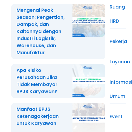
Ruang
Mengenal Peak
Season: Pengertian,
HRD
Dampak, dan
Kaitannya dengan
Industri Logistik,
Pekerja
Warehouse, dan
Manufaktur
Layanan
Apa Risiko
Perusahaan Jika
Informas
Tidak Membayar
BPJS Karyawan?
Umum
Manfaat BPJS
Ketenagakerjaan
Event
untuk Karyawan