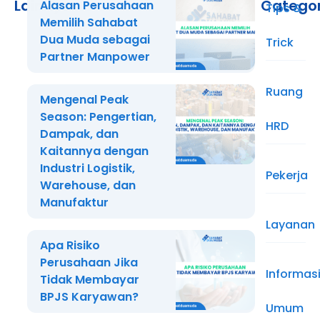
Lainnya
Catego
Alasan Perusahaan
Tips &
Memilih Sahabat
Dua Muda sebagai
Trick
Partner Manpower
Ruang
Mengenal Peak
Season: Pengertian,
HRD
Dampak, dan
Kaitannya dengan
Industri Logistik,
Pekerja
Warehouse, dan
Manufaktur
Layanan
Apa Risiko
Perusahaan Jika
Informas
Tidak Membayar
BPJS Karyawan?
Umum