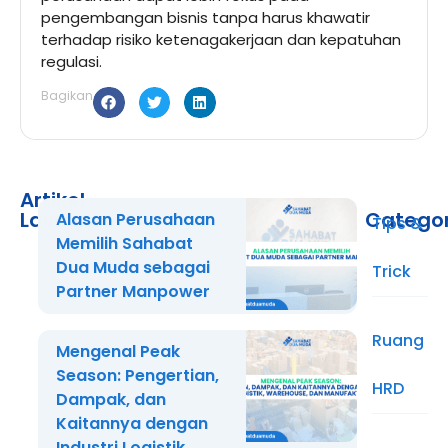
pengembangan bisnis tanpa harus khawatir
terhadap risiko ketenagakerjaan dan kepatuhan
regulasi.
Bagikan
Artikel
Lainnya
Catego
Alasan Perusahaan
Tips &
Memilih Sahabat
Dua Muda sebagai
Trick
Partner Manpower
Ruang
Mengenal Peak
Season: Pengertian,
HRD
Dampak, dan
Kaitannya dengan
Industri Logistik,