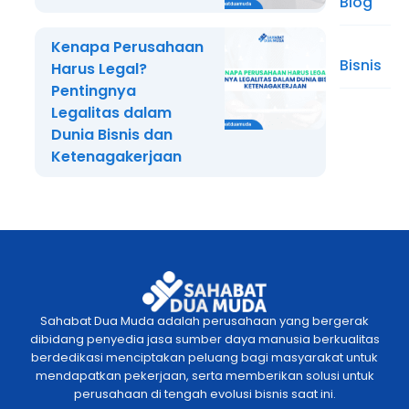
Blog
Kenapa Perusahaan
Bisnis
Harus Legal?
Pentingnya
Legalitas dalam
Dunia Bisnis dan
Ketenagakerjaan
Sahabat Dua Muda adalah perusahaan yang bergerak
dibidang penyedia jasa sumber daya manusia berkualitas
berdedikasi menciptakan peluang bagi masyarakat untuk
mendapatkan pekerjaan, serta memberikan solusi untuk
perusahaan di tengah evolusi bisnis saat ini.