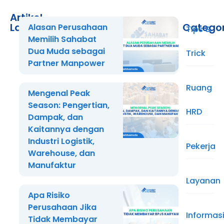
Artikel
Lainnya
Catego
Alasan Perusahaan
Tips &
Memilih Sahabat
Dua Muda sebagai
Trick
Partner Manpower
Ruang
Mengenal Peak
Season: Pengertian,
HRD
Dampak, dan
Kaitannya dengan
Industri Logistik,
Pekerja
Warehouse, dan
Manufaktur
Layanan
Apa Risiko
Perusahaan Jika
Informas
Tidak Membayar