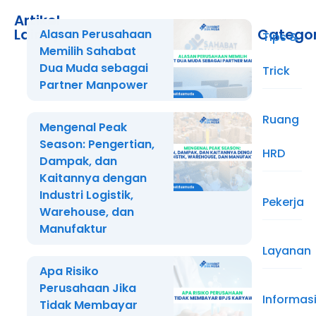
Artikel
Lainnya
Catego
Alasan Perusahaan
Tips &
Memilih Sahabat
Dua Muda sebagai
Trick
Partner Manpower
Ruang
Mengenal Peak
Season: Pengertian,
HRD
Dampak, dan
Kaitannya dengan
Industri Logistik,
Pekerja
Warehouse, dan
Manufaktur
Layanan
Apa Risiko
Perusahaan Jika
Informas
Tidak Membayar