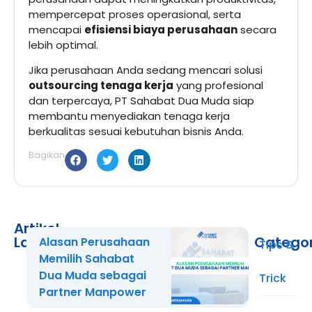
mempercepat proses operasional, serta
mencapai
efisiensi biaya perusahaan
secara
lebih optimal.
Jika perusahaan Anda sedang mencari solusi
outsourcing tenaga kerja
yang profesional
dan terpercaya, PT Sahabat Dua Muda siap
membantu menyediakan tenaga kerja
berkualitas sesuai kebutuhan bisnis Anda.
Bagikan
Artikel
Lainnya
Catego
Alasan Perusahaan
Tips &
Memilih Sahabat
Dua Muda sebagai
Trick
Partner Manpower