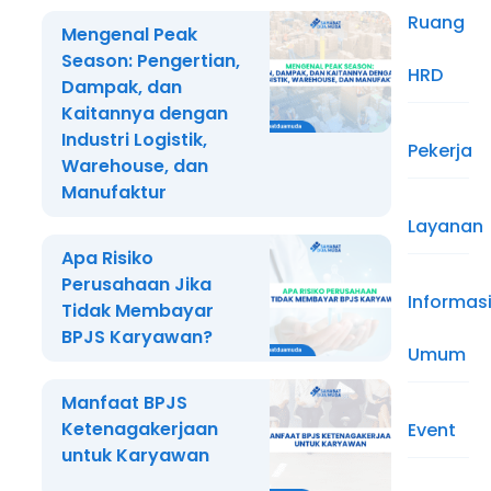
Ruang
Mengenal Peak
Season: Pengertian,
HRD
Dampak, dan
Kaitannya dengan
Industri Logistik,
Pekerja
Warehouse, dan
Manufaktur
Layanan
Apa Risiko
Perusahaan Jika
Informas
Tidak Membayar
BPJS Karyawan?
Umum
Manfaat BPJS
Ketenagakerjaan
Event
untuk Karyawan