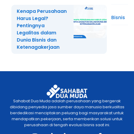
Kenapa Perusahaan
Bisnis
Harus Legal?
Pentingnya
Legalitas dalam
Dunia Bisnis dan
Ketenagakerjaan
Sahabat Dua Muda adalah perusahaan yang bergerak
dibidang penyedia jasa sumber daya manusia berkualitas
berdedikasi menciptakan peluang bagi masyarakat untuk
mendapatkan pekerjaan, serta memberikan solusi untuk
perusahaan di tengah evolusi bisnis saat ini.