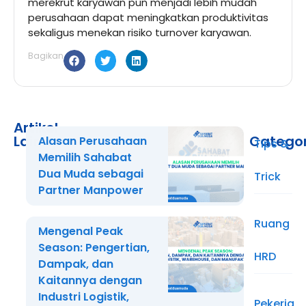
merekrut karyawan pun menjadi lebih mudah
perusahaan dapat meningkatkan produktivitas
sekaligus menekan risiko turnover karyawan.
Bagikan
Artikel
Lainnya
Catego
Alasan Perusahaan
Tips &
Memilih Sahabat
Dua Muda sebagai
Trick
Partner Manpower
Ruang
Mengenal Peak
Season: Pengertian,
HRD
Dampak, dan
Kaitannya dengan
Industri Logistik,
Pekerja