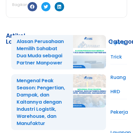
Bagikan
Artikel
Lainnya
Catego
Alasan Perusahaan
Tips &
Memilih Sahabat
Dua Muda sebagai
Trick
Partner Manpower
Ruang
Mengenal Peak
Season: Pengertian,
HRD
Dampak, dan
Kaitannya dengan
Industri Logistik,
Pekerja
Warehouse, dan
Manufaktur
Layanan